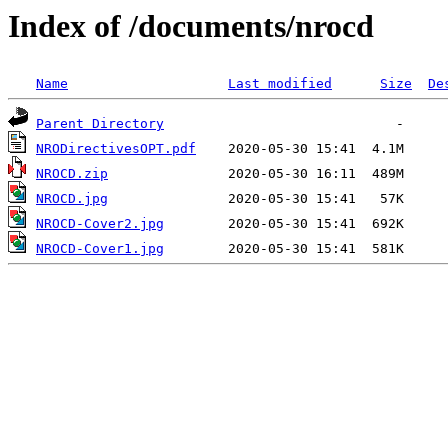
Index of /documents/nrocd
Name
Last modified
Size
De
Parent Directory
NRODirectivesOPT.pdf
NROCD.zip
NROCD.jpg
NROCD-Cover2.jpg
NROCD-Cover1.jpg